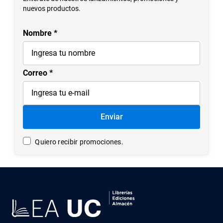
7
.
historia
nuevos productos.
8
.
historia república chile
Nombre
9
.
psicología
10
.
arte
Correo
Enviar
Quiero recibir promociones.