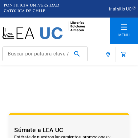
Ir al sitio UC
Buscar por palabra clave / título / autor / producto / ISBN
Términos más buscados
1
.
derecho
2
.
educacion
3
.
arquitectura
4
.
reúso
5
.
ediciones uc
Súmate a LEA UC
6
.
historia chile
Entérate de nuestros lanzamientos, promociones y