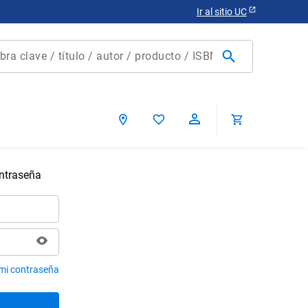
Ir al sitio UC
clave / título / autor / producto / ISBN
scados
ontraseña
ca chile
 mi contraseña