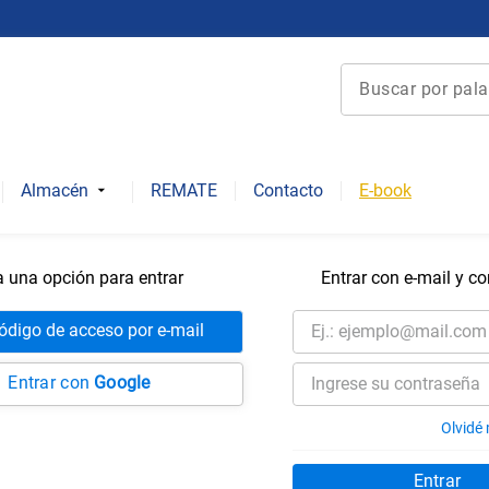
Buscar por palabra 
Términos más bu
1
.
derecho
Almacén
REMATE
Contacto
E-book
2
.
educacion
3
.
arquitectura
a una opción para entrar
Entrar con e-mail y c
4
.
reúso
5
.
ediciones uc
código de acceso por e-mail
6
.
historia chile
Entrar con
Google
7
.
historia repúbli
Olvidé
8
.
historia
Entrar
9
.
psicología