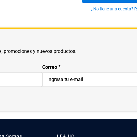
10
.
arte
¿No tiene una cuenta? R
s, promociones y nuevos productos.
Correo
es Somos
LEA UC