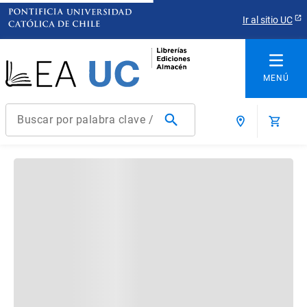
Ir al sitio UC
Buscar por palabra clave / título / autor / producto / ISBN
Términos más buscados
1
.
derecho
2
.
educacion
3
.
ediciones uc
4
.
reúso
5
.
arquitectura
6
.
historia república chile