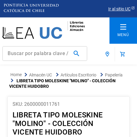
Ir al sitio UC
Buscar por palabra clave / título / autor / producto / ISBN
Términos más buscados
Almacén UC
Artículos Escritorio
Papelería
1
.
derecho
LIBRETA TIPO MOLESKINE "MOLINO" - COLECCIÓN
VICENTE HUIDOBRO
2
.
educacion
3
.
ediciones uc
SKU
:
2600000011761
4
.
reúso
LIBRETA TIPO MOLESKINE
5
.
arquitectura
"MOLINO" - COLECCIÓN
VICENTE HUIDOBRO
6
.
historia república chile