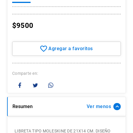
7
.
historia chile
8
.
historia
$
9500
9
.
psicología
10
.
arte
Comparte
Resumen
Ver
LIBRETA TIPO MOLESKINE DE 21X14 CM. DISEÑO