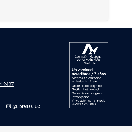
4 2427
@Librerias_UC