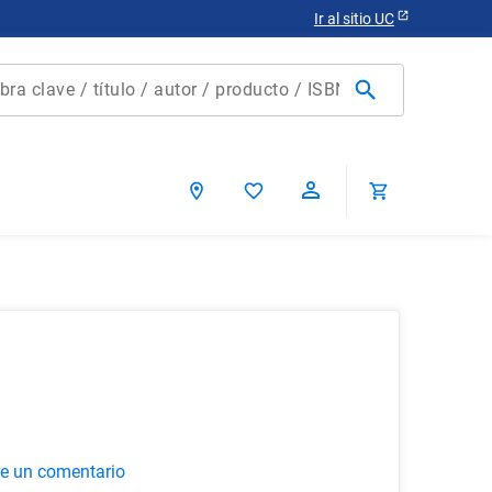
Ir al sitio UC
clave / título / autor / producto / ISBN
scados
ca chile