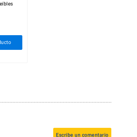
eíbles
oducto