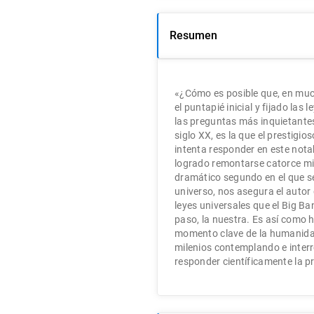
Resumen
«¿Cómo es posible que, en mu
el puntapié inicial y fijado las
las preguntas más inquietantes
siglo XX, es la que el prestigi
intenta responder en este nota
logrado remontarse catorce mil
dramático segundo en el que se
universo, nos asegura el autor d
leyes universales que el Big Ban
paso, la nuestra. Es así como h
momento clave de la humanidad
milenios contemplando e inter
responder científicamente la 