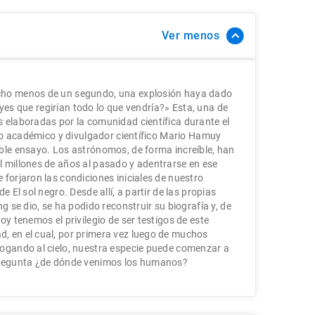
Ver
cho menos de un segundo, una explosión haya dado
 leyes que regirían todo lo que vendría?» Esta, una de
 elaboradas por la comunidad científica durante el
oso académico y divulgador científico Mario Hamuy
ble ensayo. Los astrónomos, de forma increíble, han
 millones de años al pasado y adentrarse en ese
 forjaron las condiciones iniciales de nuestro
e El sol negro. Desde allí, a partir de las propias
g se dio, se ha podido reconstruir su biografía y, de
oy tenemos el privilegio de ser testigos de este
, en el cual, por primera vez luego de muchos
rogando al cielo, nuestra especie puede comenzar a
pregunta ¿de dónde venimos los humanos?