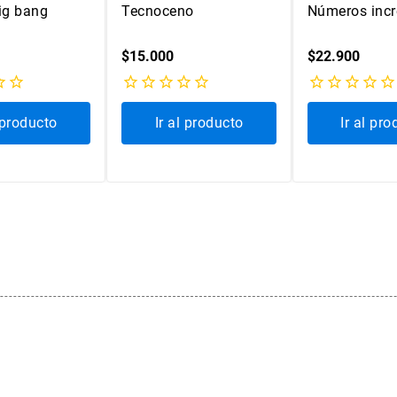
big bang
Tecnoceno
Números incr
$
15
.
000
$
22
.
900
l producto
Ir al producto
Ir al pr