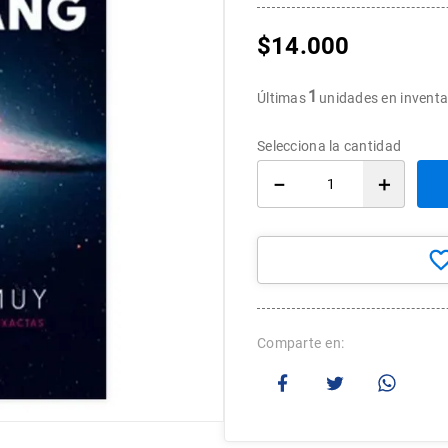
10
.
arte
$
14
.
000
1
Últimas
unidades en inventa
－
＋
Comparte