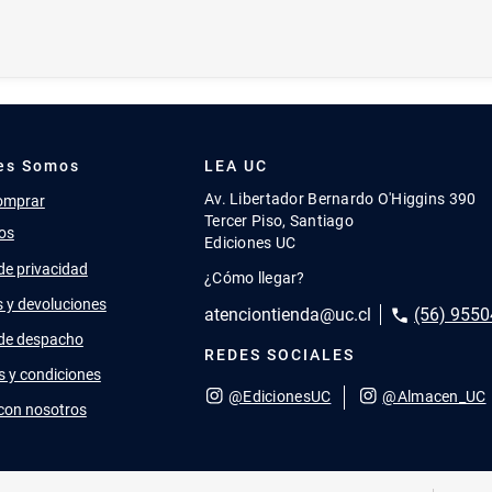
es Somos
LEA UC
Av. Libertador Bernardo O'Higgins 390
omprar
Tercer Piso, Santiago
os
Ediciones UC
 de privacidad
¿Cómo llegar?
 y devoluciones
atenciontienda@uc.cl
(56) 9550
 de despacho
REDES SOCIALES
s y condiciones
@EdicionesUC
@Almacen_UC
 con nosotros