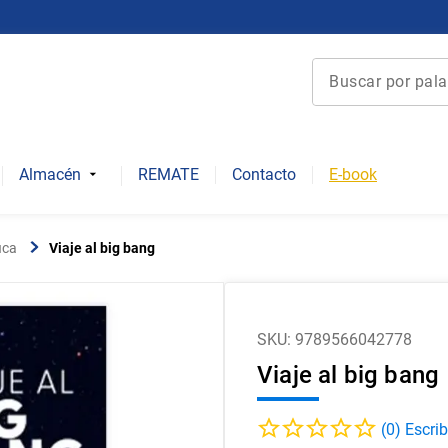
Buscar por palabra 
Términos más bu
1
.
derecho
Almacén
REMATE
Contacto
E-book
2
.
educacion
3
.
arquitectura
ica
Viaje al big bang
4
.
reúso
5
.
ediciones uc
6
.
historia chile
SKU
:
9789566042778
Viaje al big bang
7
.
historia repúbli
8
.
historia
(
0
)
9
.
psicología