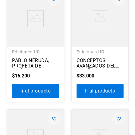
Ediciones
UC
Ediciones
UC
PABLO NERUDA,
CONCEPTOS
PROFETA DE
AVANZADOS DEL
AMÉRICA
DISEÑO
$
16
.
200
$
33
.
000
ESTRUCTURAL CON
MADERA
Ir al producto
Ir al producto