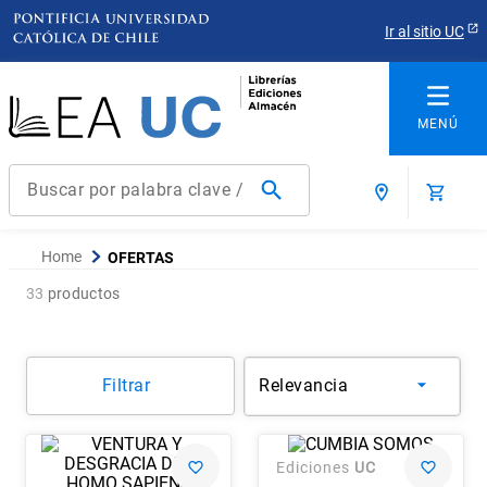
Ir al sitio UC
Buscar por palabra clave / título / autor / producto / ISBN
Términos más buscados
OFERTAS
1
.
derecho
33
productos
2
.
educacion
3
.
ediciones uc
Filtrar
Relevancia
4
.
reúso
5
.
arquitectura
6
.
historia república chile
Ediciones
UC