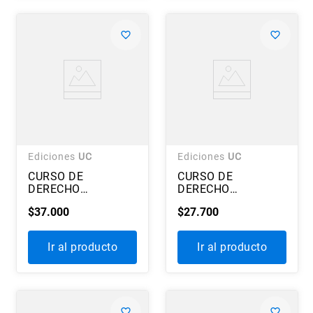
Ediciones
UC
Ediciones
UC
CURSO DE
CURSO DE
DERECHO
DERECHO
PROCESAL CIVIL.
PROCESAL CIVIL.
$
37
.
000
$
27
.
700
TOMO II
TOMO III
Ir al producto
Ir al producto