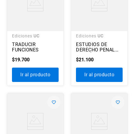
Ediciones
UC
Ediciones
UC
TRADUCIR
ESTUDIOS DE
FUNCIONES
DERECHO PENAL
ECONÓMICO
$
19
.
700
$
21
.
100
CHILENO 2018
Ir al producto
Ir al producto