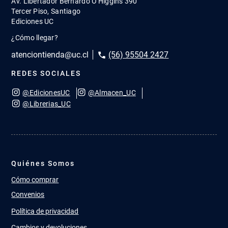
Av. Libertador Bernardo O'Higgins 390
Tercer Piso, Santiago
Ediciones UC
¿Cómo llegar?
atenciontienda@uc.cl
(56) 95504 2427
REDES SOCIALES
@EdicionesUC
@Almacen_UC
@Librerias_UC
Quiénes Somos
Cómo comprar
Convenios
Política de privacidad
Cambios y devoluciones