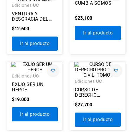
CUMBIA SOMOS
7
.
historia chile
Ediciones
UC
VENTURA Y
8
.
historia
$
23
.
100
DESGRACIA DEL
HOMO SAPIENS
9
.
psicología
$
12
.
600
Ir al producto
10
.
arte
Ir al producto
Ediciones
UC
Ediciones
UC
EXIJO SER UN
HÉROE
CURSO DE
DERECHO
$
19
.
000
PROCESAL CIVIL.
$
27
.
700
TOMO I
Ir al producto
Ir al producto